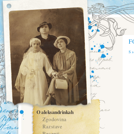
F
S 
O aleksandrinkah
Zgodovina
Razstave
Recepti