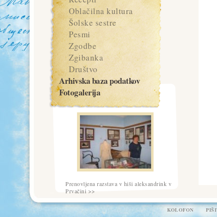
Oblačilna kultura
Šolske sestre
Pesmi
Zgodbe
Zgibanka
Društvo
Arhivska baza podatkov
Fotogalerija
Prenovljena razstava v hiši aleksandrink v
Prvačini >>
KOLOFON
PIŠ